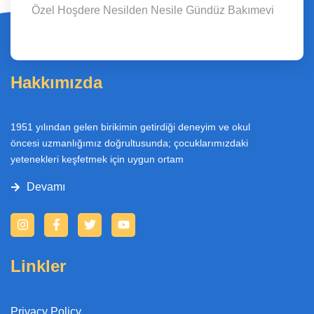
Özel Hoşdere Nesilden Nesile Gündüz Bakımevi
Hakkımızda
1951 yılından gelen birikimin getirdiği deneyim ve okul
öncesi uzmanlığımız doğrultusunda; çocuklarımızdaki
yetenekleri keşfetmek için uygun ortam
Devamı
I
F
T
Y
n
a
w
o
s
c
i
u
t
e
t
t
Linkler
a
b
t
u
g
o
e
b
r
o
r
e
a
k
Privacy Policy
m
-