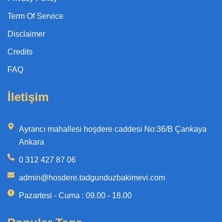
f
Term Of Service
Disclaimer
Credits
FAQ
İletişim
Ayrancı mahallesi hoşdere caddesi No:36/B Çankaya
Ankara
0 312 427 87 06
admin@hosdere.tadgunduzbakimevi.com
Pazartesi - Cuma : 09.00 - 18.00