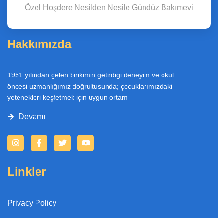
Özel Hoşdere Nesilden Nesile Gündüz Bakımevi
Hakkımızda
1951 yılından gelen birikimin getirdiği deneyim ve okul
öncesi uzmanlığımız doğrultusunda; çocuklarımızdaki
yetenekleri keşfetmek için uygun ortam
Devamı
I
F
T
Y
n
a
w
o
s
c
i
u
t
e
t
t
Linkler
a
b
t
u
g
o
e
b
r
o
r
e
a
k
Privacy Policy
m
-
f