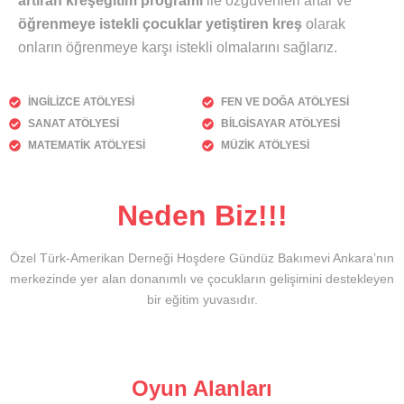
artıran kreşeğitim programı
ile özgüvenleri artar ve
öğrenmeye istekli çocuklar yetiştiren kreş
olarak
onların öğrenmeye karşı istekli olmalarını sağlarız.
İNGİLİZCE ATÖLYESİ
FEN VE DOĞA ATÖLYESİ
SANAT ATÖLYESİ
BİLGİSAYAR ATÖLYESİ
MATEMATİK ATÖLYESİ
MÜZİK ATÖLYESİ
Neden Biz!!!
Özel Türk-Amerikan Derneği Hoşdere Gündüz Bakımevi Ankara’nın
merkezinde yer alan donanımlı ve çocukların gelişimini destekleyen
bir eğitim yuvasıdır.
Oyun Alanları